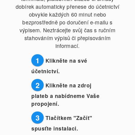
dobírek automaticky přenese do účetnictví
obvykle každých 60 minut nebo
bezprostředně po doručení e-mailu s
výpisem. Neztrácejte svůj čas s ručním
stahováním výpisů či přepisováním
informací.
1
Klikněte na své
účetnictví.
2
Klikněte na zdroj
plateb a nabídneme Vaše
propojení.
3
Tlačítkem "Začít"
spusťte instalaci.