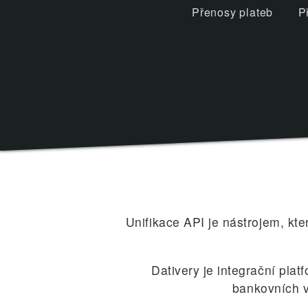
Přenosy plateb
P
Unifikace API je nástrojem, kte
Dativery je integrační plat
bankovních v