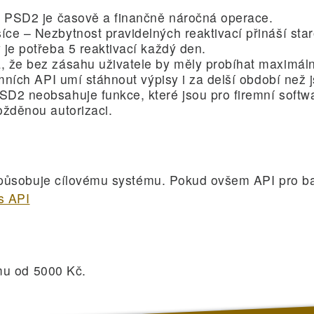
ce PSD2 je časově a finančně náročná operace.
ce – Nezbytnost pravidelných reaktivací přináší star
 je potřeba 5 reaktivací každý den.
, že bez zásahu uživatele by měly probíhat maximáln
remních API umí stáhnout výpisy i za delší období než 
D2 neobsahuje funkce, které jsou pro firemní softwa
ožděnou autorizaci.
způsobuje cílovému systému. Pokud ovšem API pro ba
s API
mu od 5000 Kč.