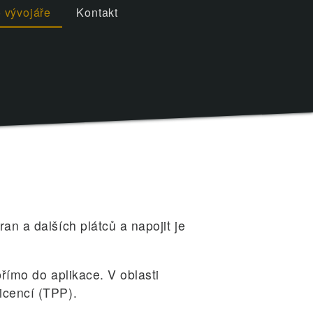
 vývojáře
Kontakt
an a dalších plátců a napojit je
přímo do aplikace. V oblasti
icencí (TPP).