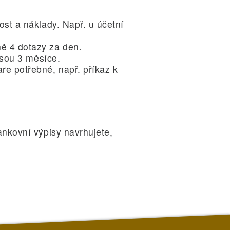
ost a náklady. Např. u účetní
ě 4 dotazy za den.
jsou 3 měsíce.
re potřebné, např. příkaz k
nkovní výpisy navrhujete,