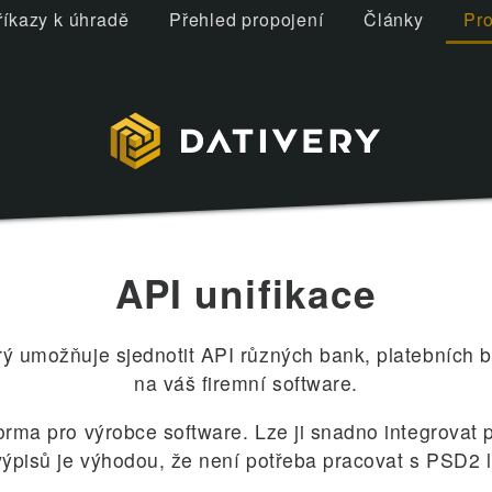
říkazy k úhradě
Přehled propojení
Články
Pro
API unifikace
rý umožňuje sjednotit API různých bank, platebních br
na váš firemní software.
forma pro výrobce software. Lze ji snadno integrovat 
ýpisů je výhodou, že není potřeba pracovat s PSD2 l