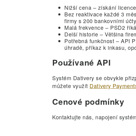
Nižší cena – získání licen
Bez reaktivace každé 3 měsí
firmy s 200 bankovními účty
Malá frekvence – PSD2 říká
Delší historie – Většina fi
Potřebná funkčnost – API PS
úhradě, příkaz k inkasu, op
Používané API
Systém Dativery se obvykle při
můžete využít
Dativery Payment
Cenové podmínky
Kontaktujte nás, napojení systé