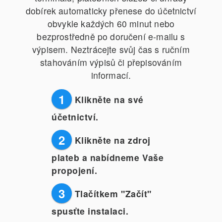
dobírek automaticky přenese do účetnictví
obvykle každých 60 minut nebo
bezprostředně po doručení e-mailu s
výpisem. Neztrácejte svůj čas s ručním
stahováním výpisů či přepisováním
informací.
1
Klikněte na své
účetnictví.
2
Klikněte na zdroj
plateb a nabídneme Vaše
propojení.
3
Tlačítkem "Začít"
spusťte instalaci.