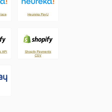
lace
Heureka PayU
s API
Shopify Payments
CSV