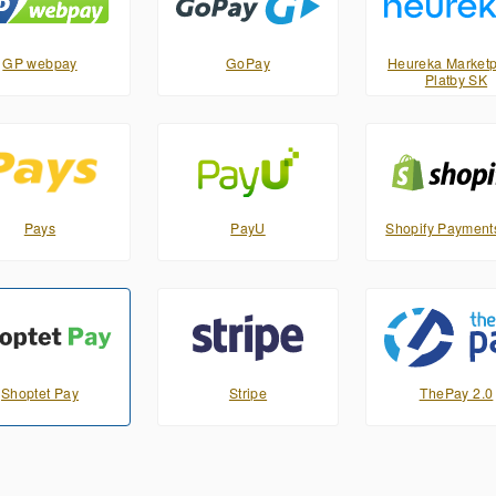
GP webpay
GoPay
Heureka Marketp
Platby SK
Pays
PayU
Shopify Payment
Shoptet Pay
Stripe
ThePay 2.0