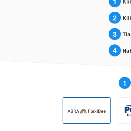
1
Kli
2
Kli
3
Tla
4
Nah
1