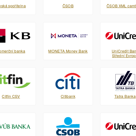
ská spořitelna
ČSOB
ČSOB XML camt
omerční banka
MONETA Money Bank
UniCredit Ba
Střední Evro
Citfin CSV
Citibank
Tatra Banka