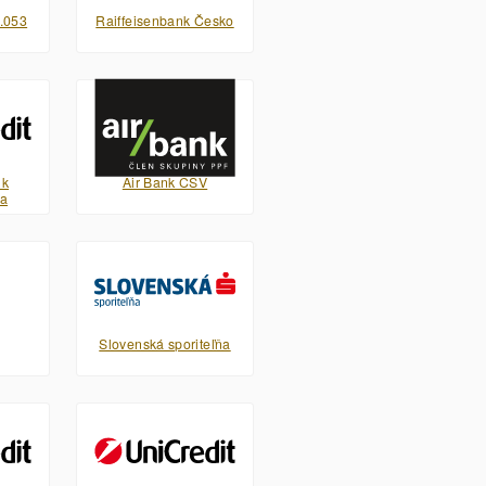
.053
Raiffeisenbank Česko
nk
Air Bank CSV
pa
Slovenská sporiteľňa