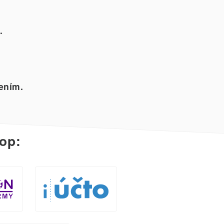
.
ením.
op: