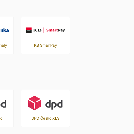
nály
KB SmartPay
ko
DPD Česko XLS