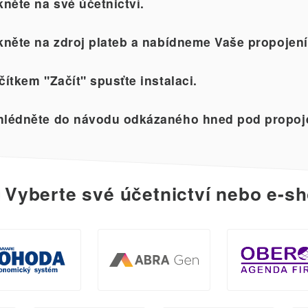
kněte na své účetnictví.
kněte na zdroj plateb a nabídneme Vaše propojení
čítkem "Začít" spusťte instalaci.
lédněte do návodu odkázaného hned pod propoj
Vyberte své účetnictví nebo e-sh