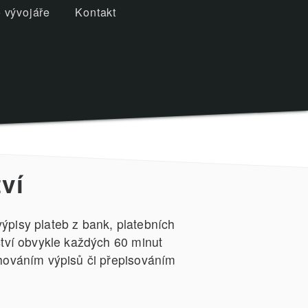
 vývojáře
Kontakt
ví
ýpisy plateb z bank, platebních
ctví obvykle každých 60 minut
ahováním výpisů či přepisováním