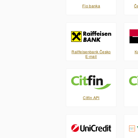
Fio banka
Če
Raiffeisenbank Česko
K
E-mail
Citfin API