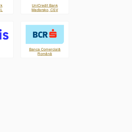
nk
UniCredit Bank
ML
Maďarsko, CSV
Banca Comercială
Română