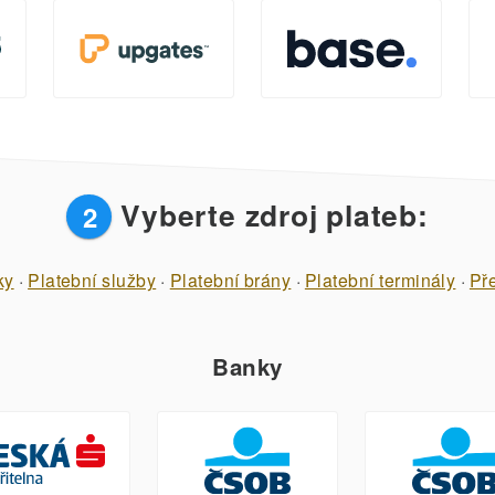
Vyberte zdroj plateb:
2
ky
·
Platební služby
·
Platební brány
·
Platební terminály
·
Př
Banky