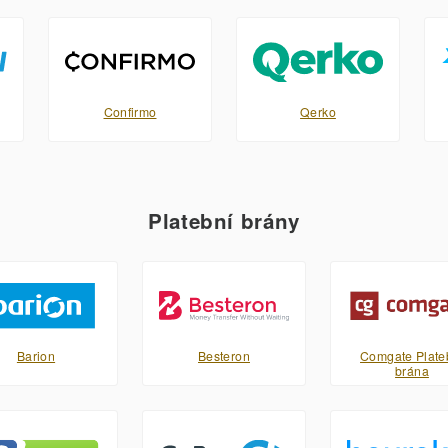
Confirmo
Qerko
Platební brány
Barion
Besteron
Comgate Plate
brána