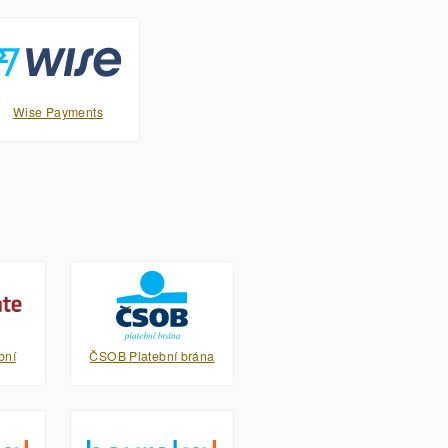
Wise Payments
bní
ČSOB Platební brána