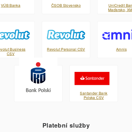
VÚB Banka
ČSOB Slovensko
UniCredit Ba
Maďarsko, X
volut Business
Revolut Personal CSV
Amnis
CSV
PKO Bank Polski XML
Santander Bank
Polska CSV
Platební služby