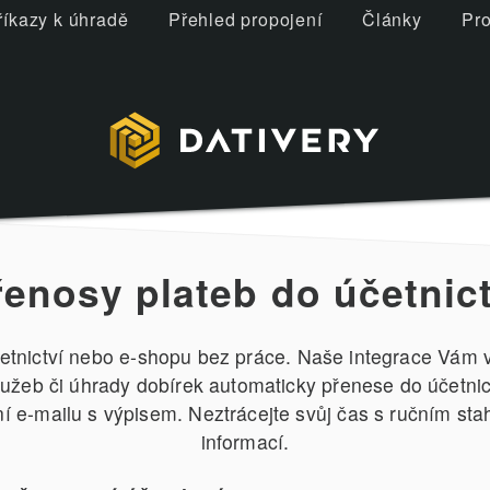
říkazy k úhradě
Přehled propojení
Články
Pro
řenosy plateb do účetnict
etnictví nebo e-shopu bez práce. Naše integrace Vám v
služeb či úhrady dobírek automaticky přenese do účetni
 e-mailu s výpisem. Neztrácejte svůj čas s ručním st
informací.