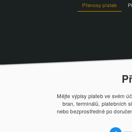
Přenosy plateb
P
P
Mějte výpisy plateb ve svém úč
bran, terminálů, platebních 
nebo bezprostředně po doručení