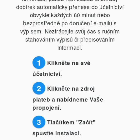
dobírek automaticky přenese do účetnictví
obvykle každých 60 minut nebo
bezprostředně po doručení e-mailu s
výpisem. Neztrácejte svůj čas s ručním
stahováním výpisů či přepisováním
informací.
1
Klikněte na své
účetnictví.
2
Klikněte na zdroj
plateb a nabídneme Vaše
propojení.
3
Tlačítkem "Začít"
spusťte instalaci.