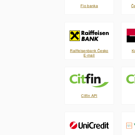
Fio banka
Če
Raiffeisenbank Česko
K
E-mail
Citfin API