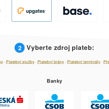
Vyberte zdroj plateb:
2
ky
·
Platební služby
·
Platební brány
·
Platební terminály
·
Př
Banky