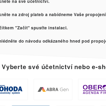
kněte na své účetnictví.
kněte na zdroj plateb a nabídneme Vaše propojení
čítkem "Začít" spusťte instalaci.
lédněte do návodu odkázaného hned pod propoj
Vyberte své účetnictví nebo e-sh