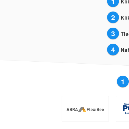
1
Kli
2
Kli
3
Tla
4
Nah
1