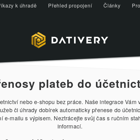
říkazy k úhradě
Přehled propojení
Články
Pro
řenosy plateb do účetnict
etnictví nebo e-shopu bez práce. Naše integrace Vám v
služeb či úhrady dobírek automaticky přenese do účetni
 e-mailu s výpisem. Neztrácejte svůj čas s ručním st
informací.