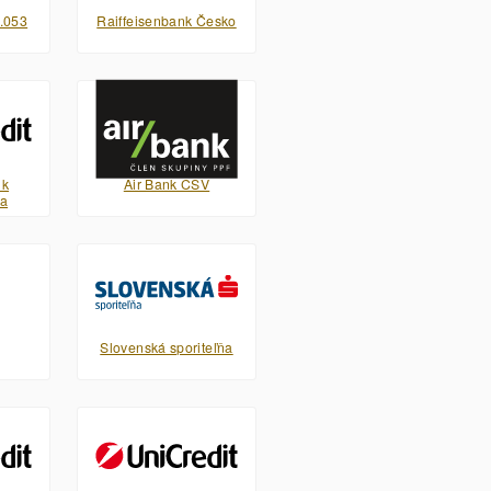
.053
Raiffeisenbank Česko
nk
Air Bank CSV
pa
Slovenská sporiteľňa