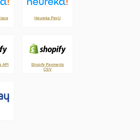
lace
Heureka PayU
s API
Shopify Payments
CSV