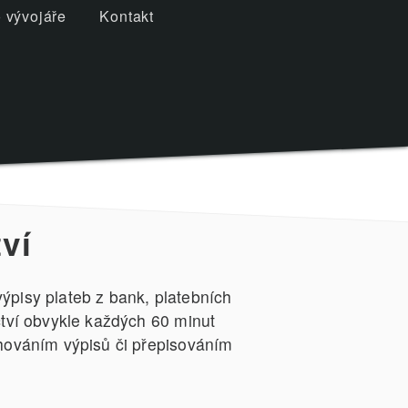
 vývojáře
Kontakt
ví
ýpisy plateb z bank, platebních
ctví obvykle každých 60 minut
ahováním výpisů či přepisováním