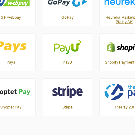
GP webpay
GoPay
Heureka Marketp
Platby SK
Pays
PayU
Shopify Payment
Shoptet Pay
Stripe
ThePay 2.0