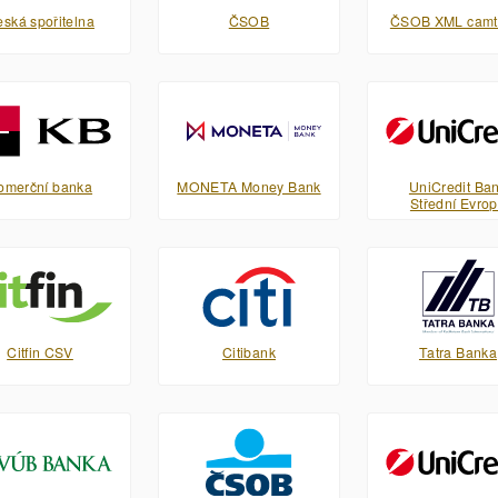
ská spořitelna
ČSOB
ČSOB XML camt
omerční banka
MONETA Money Bank
UniCredit Ba
Střední Evro
Citfin CSV
Citibank
Tatra Banka