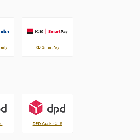
nály
KB SmartPay
ko
DPD Česko XLS