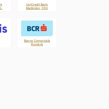
nk
UniCredit Bank
ML
Maďarsko, CSV
Banca Comercială
Română