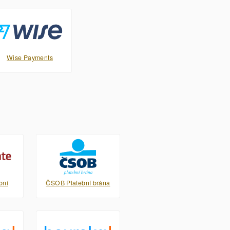
Wise Payments
bní
ČSOB Platební brána