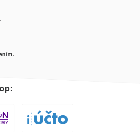
.
ením.
op: