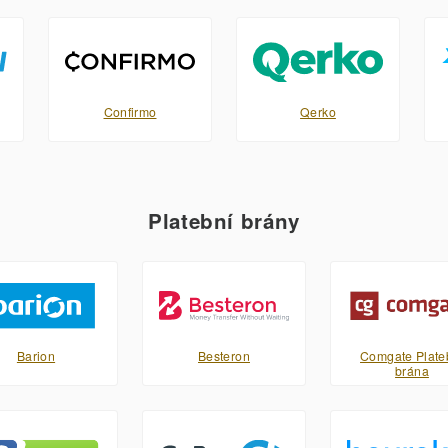
Confirmo
Qerko
Platební brány
Barion
Besteron
Comgate Plate
brána