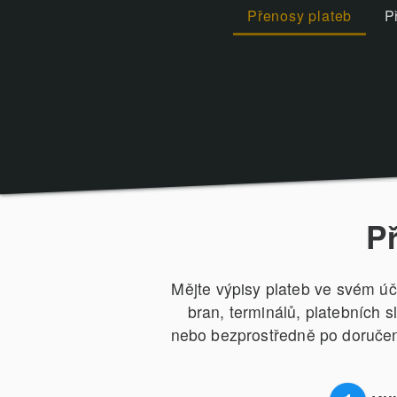
Přenosy plateb
P
P
Mějte výpisy plateb ve svém úč
bran, terminálů, platebních 
nebo bezprostředně po doručení