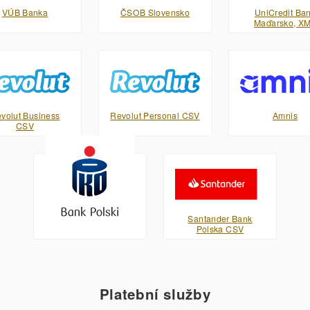
VÚB Banka
ČSOB Slovensko
UniCredit Ba
Maďarsko, X
volut Business
Revolut Personal CSV
Amnis
CSV
PKO Bank Polski XML
Santander Bank
Polska CSV
Platební služby