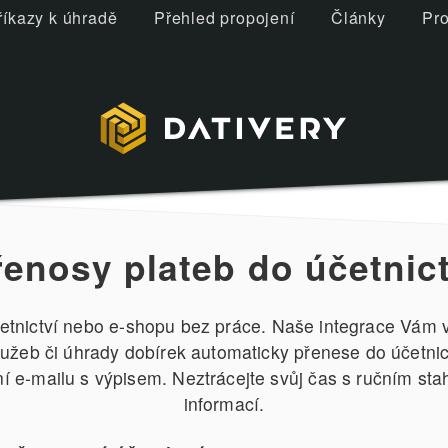
říkazy k úhradě
Přehled propojení
Články
Pro
řenosy plateb do účetnict
etnictví nebo e-shopu bez práce. Naše integrace Vám v
služeb či úhrady dobírek automaticky přenese do účetni
 e-mailu s výpisem. Neztrácejte svůj čas s ručním st
informací.