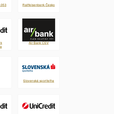
.053
Raiffeisenbank Česko
nk
Air Bank CSV
pa
Slovenská sporiteľňa