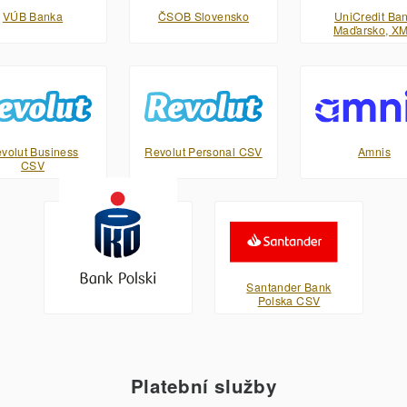
VÚB Banka
ČSOB Slovensko
UniCredit Ba
Maďarsko, X
volut Business
Revolut Personal CSV
Amnis
CSV
PKO Bank Polski XML
Santander Bank
Polska CSV
Platební služby