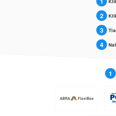
1
Kli
2
Kli
3
Tla
4
Nah
1