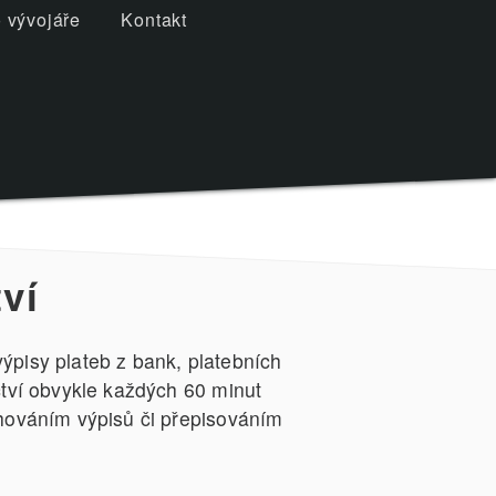
 vývojáře
Kontakt
ví
ýpisy plateb z bank, platebních
ctví obvykle každých 60 minut
ahováním výpisů či přepisováním