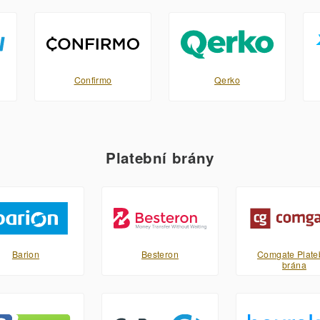
Confirmo
Qerko
Platební brány
Barion
Besteron
Comgate Plate
brána