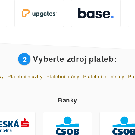
Vyberte zdroj plateb:
2
ky
·
Platební služby
·
Platební brány
·
Platební terminály
·
Př
Banky