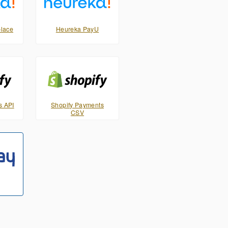
lace
Heureka PayU
s API
Shopify Payments
CSV