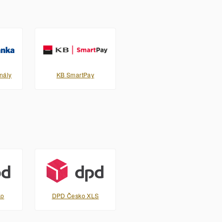
nály
KB SmartPay
ko
DPD Česko XLS