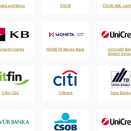
ská spořitelna
ČSOB
ČSOB XML camt
omerční banka
MONETA Money Bank
UniCredit Ba
Střední Evro
Citfin CSV
Citibank
Tatra Banka