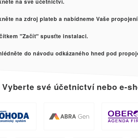
kněte na své účetnictví.
kněte na zdroj plateb a nabídneme Vaše propojení
čítkem "Začít" spusťte instalaci.
lédněte do návodu odkázaného hned pod propoj
Vyberte své účetnictví nebo e-sh