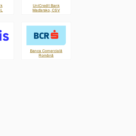
nk
UniCredit Bank
ML
Maďarsko, CSV
Banca Comercială
Română