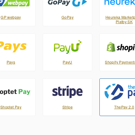
GP webpay
GoPay
Heureka Marketp
Platby SK
Pays
PayU
Shopify Payment
Shoptet Pay
Stripe
ThePay 2.0