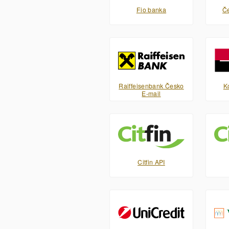
Fio banka
Če
Raiffeisenbank Česko
K
E-mail
Citfin API