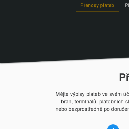
Přenosy plateb
P
P
Mějte výpisy plateb ve svém úč
bran, terminálů, platebních 
nebo bezprostředně po doručení