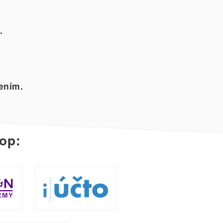
.
ením.
op: