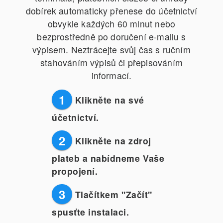
dobírek automaticky přenese do účetnictví
obvykle každých 60 minut nebo
bezprostředně po doručení e-mailu s
výpisem. Neztrácejte svůj čas s ručním
stahováním výpisů či přepisováním
informací.
1
Klikněte na své
účetnictví.
2
Klikněte na zdroj
plateb a nabídneme Vaše
propojení.
3
Tlačítkem "Začít"
spusťte instalaci.