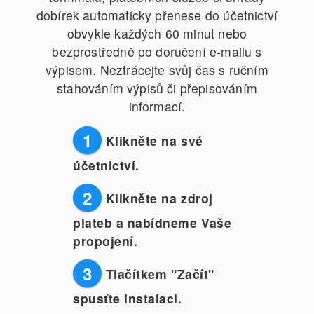
dobírek automaticky přenese do účetnictví
obvykle každých 60 minut nebo
bezprostředně po doručení e-mailu s
výpisem. Neztrácejte svůj čas s ručním
stahováním výpisů či přepisováním
informací.
1
Klikněte na své
účetnictví.
2
Klikněte na zdroj
plateb a nabídneme Vaše
propojení.
3
Tlačítkem "Začít"
spusťte instalaci.