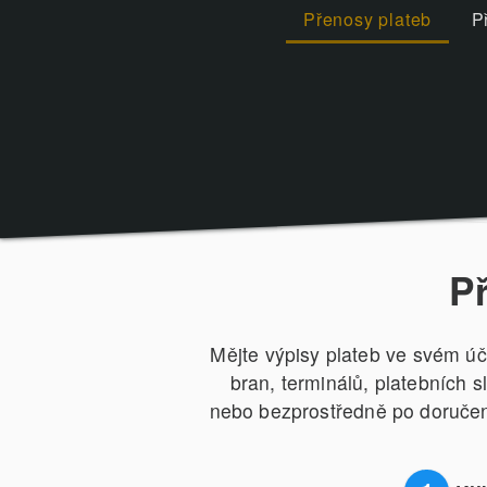
Přenosy plateb
P
P
Mějte výpisy plateb ve svém úč
bran, terminálů, platebních 
nebo bezprostředně po doručení