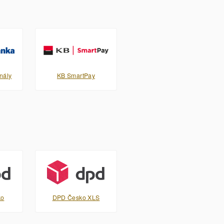
nály
KB SmartPay
ko
DPD Česko XLS