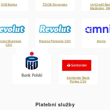
VÚB Banka
ČSOB Slovensko
UniCredit Ba
Maďarsko, X
volut Business
Revolut Personal CSV
Amnis
CSV
PKO Bank Polski XML
Santander Bank
Polska CSV
Platební služby