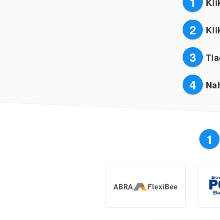
1
Kli
2
Kli
3
Tla
4
Nah
1