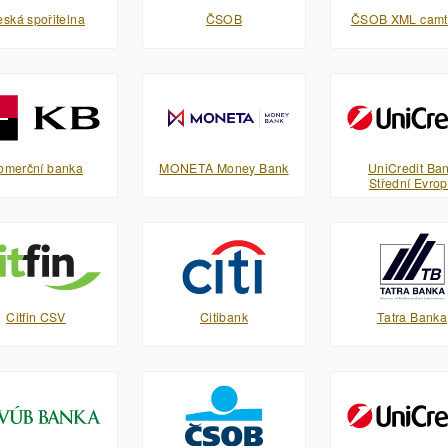
ská spořitelna
ČSOB
ČSOB XML camt
omerční banka
MONETA Money Bank
UniCredit Ba
Střední Evro
Citfin CSV
Citibank
Tatra Banka