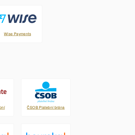
Wise Payments
bní
ČSOB Platební brána