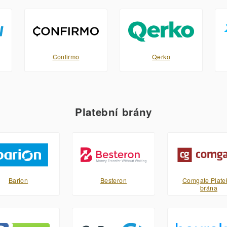
Confirmo
Qerko
Platební brány
Barion
Besteron
Comgate Plate
brána