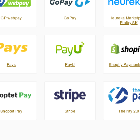
GP webpay
GoPay
Heureka Marketp
Platby SK
Pays
PayU
Shopify Payment
Shoptet Pay
Stripe
ThePay 2.0