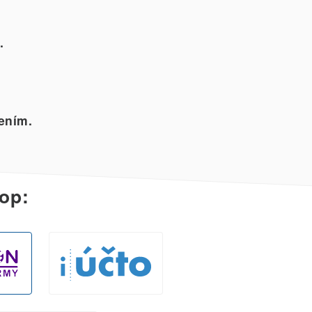
.
ením.
op: