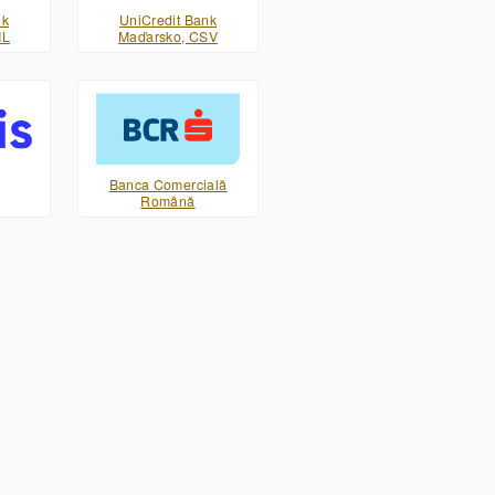
nk
UniCredit Bank
ML
Maďarsko, CSV
Banca Comercială
Română