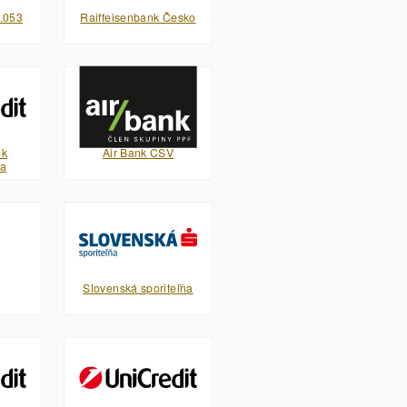
.053
Raiffeisenbank Česko
nk
Air Bank CSV
pa
Slovenská sporiteľňa