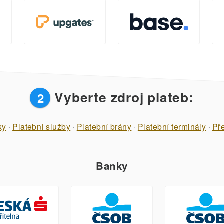
Vyberte zdroj plateb:
2
ky
·
Platební služby
·
Platební brány
·
Platební terminály
·
Př
Banky