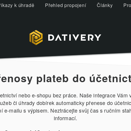
říkazy k úhradě
Přehled propojení
Články
Pro
řenosy plateb do účetnict
etnictví nebo e-shopu bez práce. Naše integrace Vám v
služeb či úhrady dobírek automaticky přenese do účetni
 e-mailu s výpisem. Neztrácejte svůj čas s ručním st
informací.