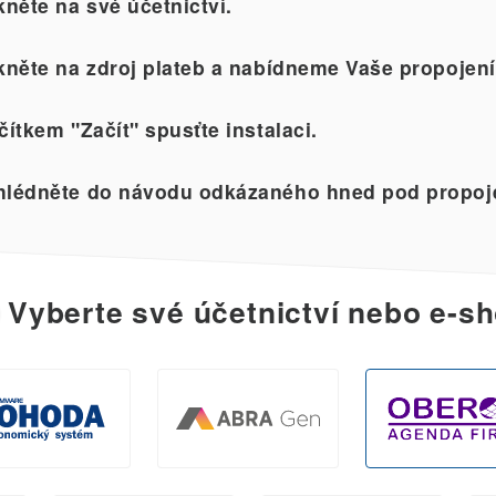
kněte na své účetnictví.
kněte na zdroj plateb a nabídneme Vaše propojení
čítkem "Začít" spusťte instalaci.
lédněte do návodu odkázaného hned pod propoj
Vyberte své účetnictví nebo e-sh