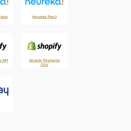
lace
Heureka PayU
s API
Shopify Payments
CSV