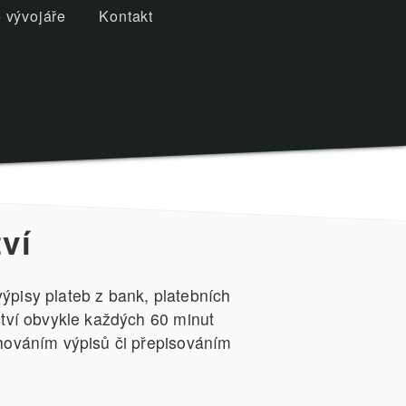
 vývojáře
Kontakt
ví
ýpisy plateb z bank, platebních
ctví obvykle každých 60 minut
ahováním výpisů či přepisováním