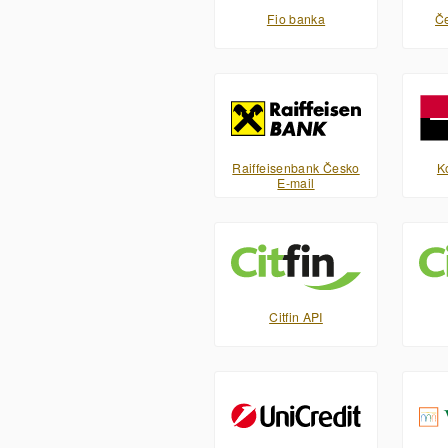
Fio banka
Če
Raiffeisenbank Česko
K
E-mail
Citfin API